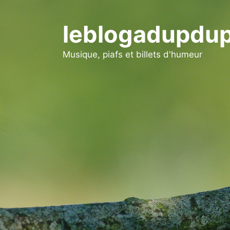
Aller
au
leblogadupdup
contenu
Musique, piafs et billets d'humeur