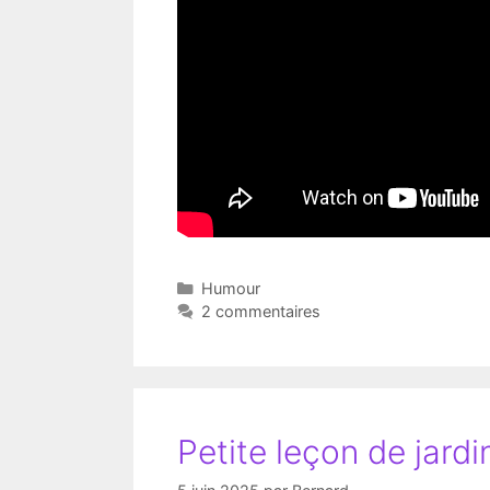
Catégories
Humour
2 commentaires
Petite leçon de jar