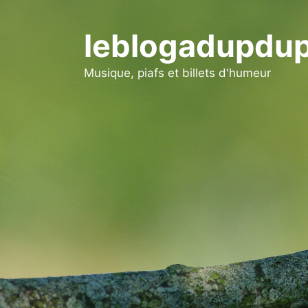
Aller
au
leblogadupdup
contenu
Musique, piafs et billets d'humeur