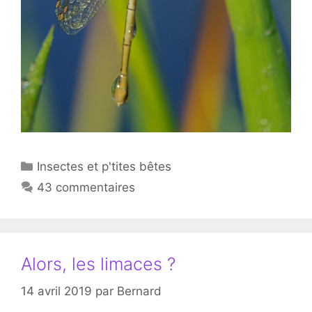
Catégories
Insectes et p'tites bêtes
43 commentaires
Alors, les limaces ?
14 avril 2019
par
Bernard