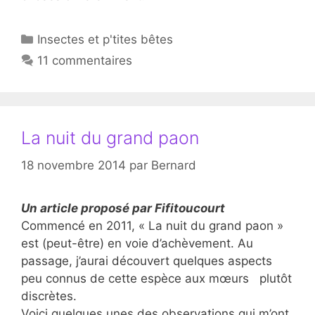
Catégories
Insectes et p'tites bêtes
11 commentaires
La nuit du grand paon
18 novembre 2014
par
Bernard
Un article proposé par Fifitoucourt
Commencé en 2011, « La nuit du grand paon »
est (peut-être) en voie d’achèvement. Au
passage, j’aurai découvert quelques aspects
peu connus de cette espèce aux mœurs plutôt
discrètes.
Voici quelques unes des observations qui m’ont