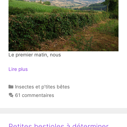
Le premier matin, nous
Lire plus
Catégories
Insectes et p'tites bêtes
61 commentaires
Petites bestioles à déterminer