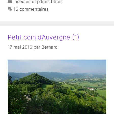
Catégories
Insectes et p'tites bêtes
16 commentaires
Petit coin d’Auvergne (1)
17 mai 2016
par
Bernard