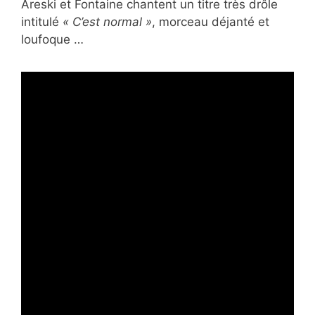
Areski et Fontaine chantent un titre très drôle
intitulé
« C’est normal »
, morceau déjanté et
loufoque …