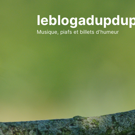
Aller
au
leblogadupdup
contenu
Musique, piafs et billets d'humeur