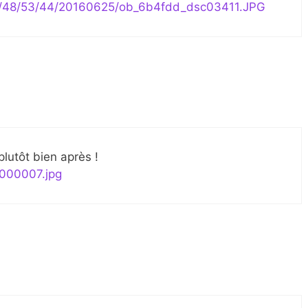
m/1/48/53/44/20160625/ob_6b4fdd_dsc03411.JPG
 plutôt bien après !
v000007.jpg