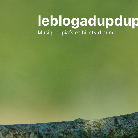
Aller
au
leblogadupdup
contenu
Musique, piafs et billets d'humeur