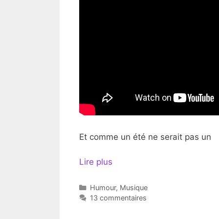
Et comme un été ne serait pas un
Lire plus
Catégories
Humour
,
Musique
13 commentaires