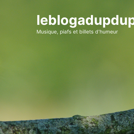
Aller
au
leblogadupdup
contenu
Musique, piafs et billets d'humeur