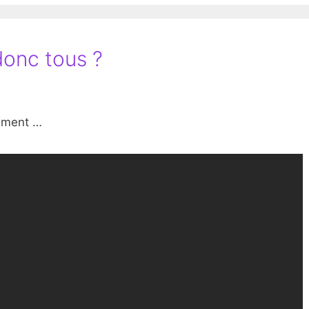
donc tous ?
lement …