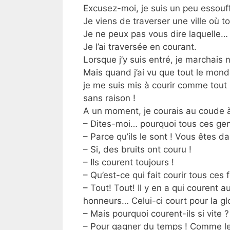
Excusez-moi, je suis un peu essouff
Je viens de traverser une ville où 
Je ne peux pas vous dire laquelle…
Je l’ai traversée en courant.
Lorsque j’y suis entré, je marchais
Mais quand j’ai vu que tout le mon
je me suis mis à courir comme tou
sans raison !
A un moment, je courais au coude
– Dites-moi… pourquoi tous ces ge
– Parce qu’ils le sont ! Vous êtes d
– Si, des bruits ont couru !
– Ils courent toujours !
– Qu’est-ce qui fait courir tous ces 
– Tout! Tout! Il y en a qui courent 
honneurs… Celui-ci court pour la glo
– Mais pourquoi courent-ils si vite ?
– Pour gagner du temps ! Comme le te