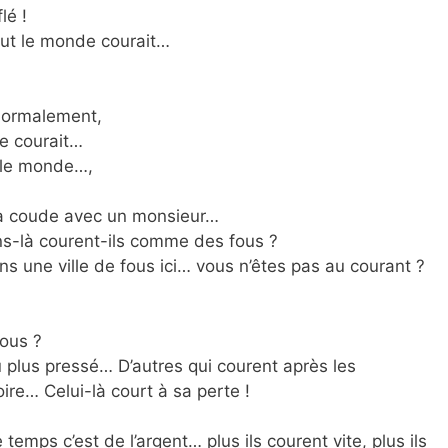
lé !
tout le monde courait…
 normalement,
de courait…
t le monde…,
 à coude avec un monsieur…
ns-là courent-ils comme des fous ?
ans une ville de fous ici… vous n’êtes pas au courant ?
fous ?
au plus pressé… D’autres qui courent après les
ire… Celui-là court à sa perte !
mps c’est de l’argent… plus ils courent vite, plus ils