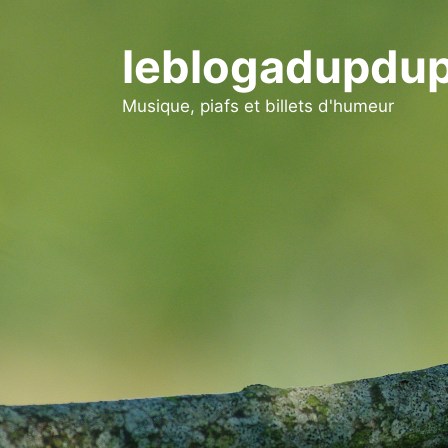
Aller
au
leblogadupdup
contenu
Musique, piafs et billets d'humeur