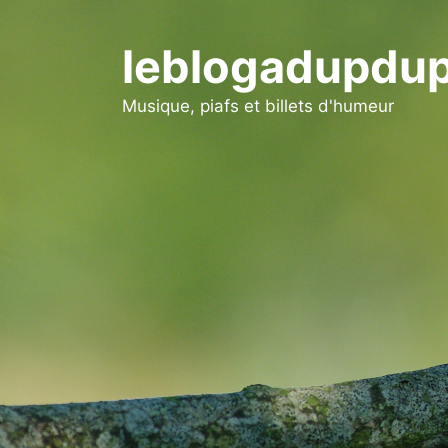
Aller
au
leblogadupdup
contenu
Musique, piafs et billets d'humeur