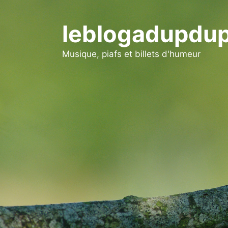
Aller
au
leblogadupdup
contenu
Musique, piafs et billets d'humeur