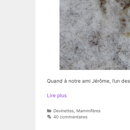
Quand à notre ami Jérôme, l’un des
Lire plus
Catégories
Devinettes
,
Mammifères
40 commentaires