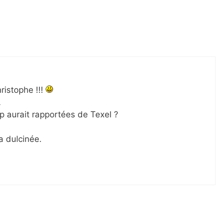
hristophe !!!
…
 aurait rapportées de Texel ?
a dulcinée.