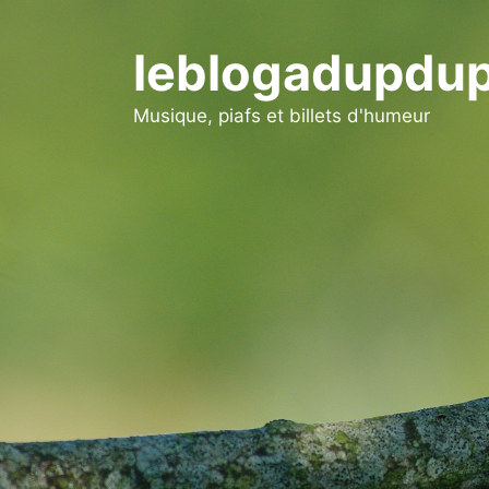
Aller
au
leblogadupdup
contenu
Musique, piafs et billets d'humeur