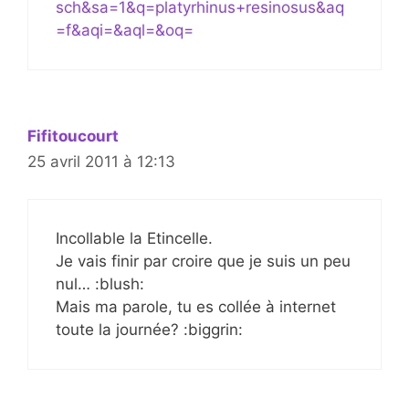
sch&sa=1&q=platyrhinus+resinosus&aq
=f&aqi=&aql=&oq=
Fifitoucourt
25 avril 2011 à 12:13
Incollable la Etincelle.
Je vais finir par croire que je suis un peu
nul… :blush:
Mais ma parole, tu es collée à internet
toute la journée? :biggrin: