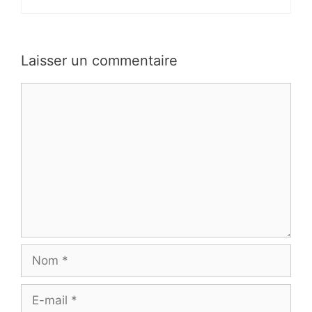
Laisser un commentaire
Commentaire
Nom
E-
mail