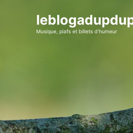
Aller
au
leblogadupdup
contenu
Musique, piafs et billets d'humeur