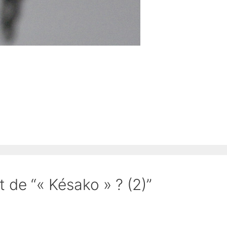
t de “« Késako » ? (2)”