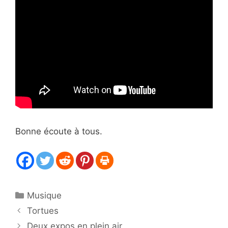
Bonne écoute à tous.
Catégories
Musique
Tortues
Deux expos en plein air