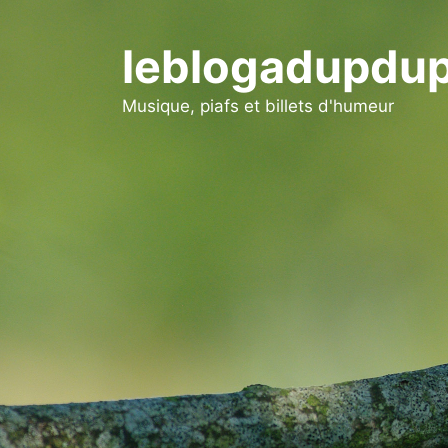
Aller
au
leblogadupdup
contenu
Musique, piafs et billets d'humeur