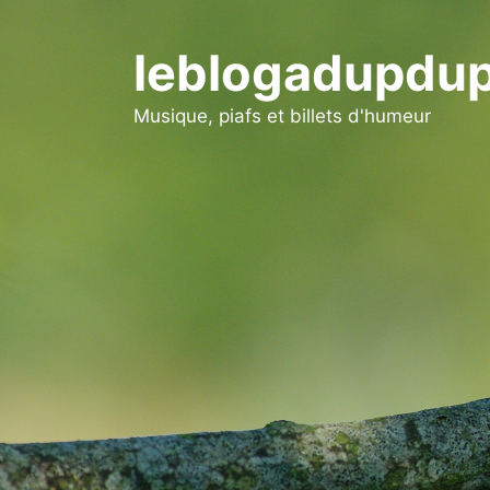
Aller
au
leblogadupdup
contenu
Musique, piafs et billets d'humeur