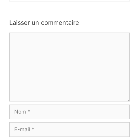
Laisser un commentaire
Commentaire
Nom
E-
mail