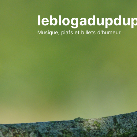
Aller
au
leblogadupdup
contenu
Musique, piafs et billets d'humeur