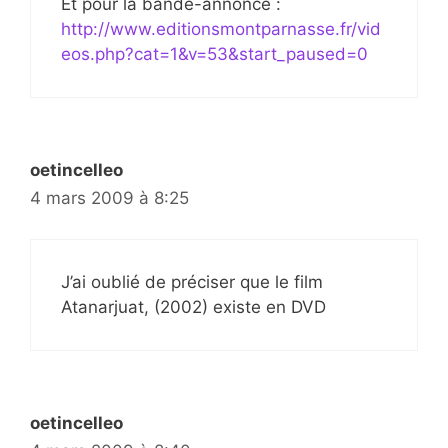
Et pour la bande-annonce :
http://www.editionsmontparnasse.fr/vid
eos.php?cat=1&v=53&start_paused=0
oetincelleo
4 mars 2009 à 8:25
J’ai oublié de préciser que le film
Atanarjuat, (2002) existe en DVD
oetincelleo