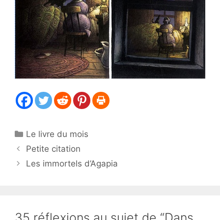
Catégories
Le livre du mois
Petite citation
Les immortels d’Agapia
35 réflexions au sujet de “Dans