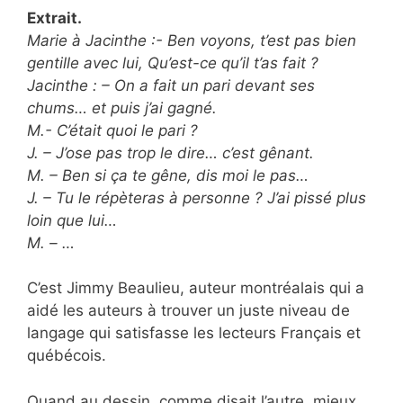
Extrait.
Marie à Jacinthe :- Ben voyons, t’est pas bien
gentille avec lui, Qu’est-ce qu’il t’as fait ?
Jacinthe : – On a fait un pari devant ses
chums… et puis j’ai gagné.
M.- C’était quoi le pari ?
J. – J’ose pas trop le dire… c’est gênant.
M. – Ben si ça te gêne, dis moi le pas…
J. – Tu le répèteras à personne ? J’ai pissé plus
loin que lui…
M. – …
C’est Jimmy Beaulieu, auteur montréalais qui a
aidé les auteurs à trouver un juste niveau de
langage qui satisfasse les lecteurs Français et
québécois.
Quand au dessin, comme disait l’autre, mieux