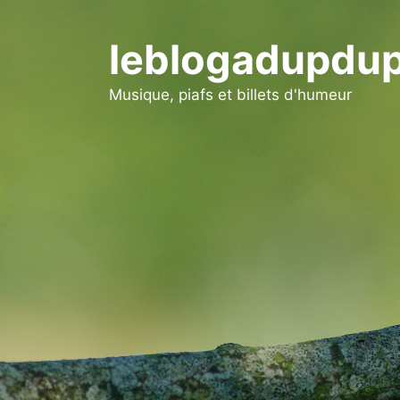
Aller
au
leblogadupdup
contenu
Musique, piafs et billets d'humeur