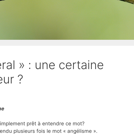
al » : une certaine
eur ?
ue
 simplement prêt à entendre ce mot?
tendu plusieurs fois le mot « angélisme ».