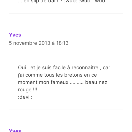
… en slip de bain ? :wub: :wub: :wub:
Yves
5 novembre 2013 à 18:13
Oui , et je suis facile à reconnaitre , car
j’ai comme tous les bretons en ce
moment mon fameux ………. beau nez
rouge !!!
:devil:
Yves