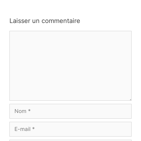
Laisser un commentaire
Commentaire
Nom
E-
mail