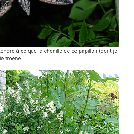
ttendre à
ce que la chenille de ce papillon (dont je
le troène.