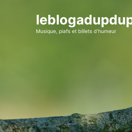
Aller
au
leblogadupdup
contenu
Musique, piafs et billets d'humeur