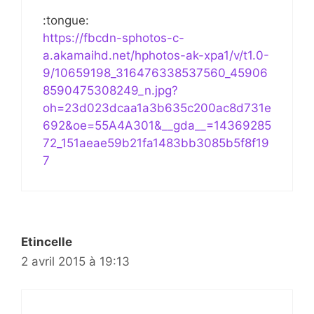
:tongue:
https://fbcdn-sphotos-c-
a.akamaihd.net/hphotos-ak-xpa1/v/t1.0-
9/10659198_316476338537560_45906
8590475308249_n.jpg?
oh=23d023dcaa1a3b635c200ac8d731e
692&oe=55A4A301&__gda__=14369285
72_151aeae59b21fa1483bb3085b5f8f19
7
Etincelle
2 avril 2015 à 19:13