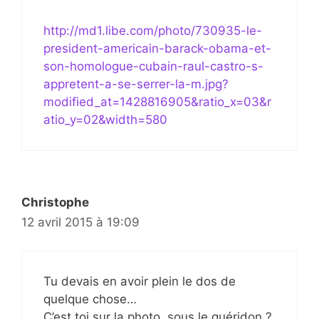
http://md1.libe.com/photo/730935-le-
president-americain-barack-obama-et-
son-homologue-cubain-raul-castro-s-
appretent-a-se-serrer-la-m.jpg?
modified_at=1428816905&ratio_x=03&r
atio_y=02&width=580
Christophe
12 avril 2015 à 19:09
Tu devais en avoir plein le dos de
quelque chose…
C’est toi sur la photo, sous le guéridon ?