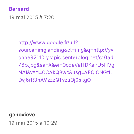
Bernard
19 mai 2015 à 7:20
http://www.google.fr/url?
source=imglanding&ct=img&q=http://yv
onne92110.y.v.pic.centerblog.net/c10ad
76b.jpg&sa=X&ei=0cdaVaHDKsirU5HVg
NAI&ved=0CAkQ8wc&usg=AFQjCNGtU
Dvj6rR3nAVzzzQTvzaOj0skgQ
genevieve
19 mai 2015 à 10:29