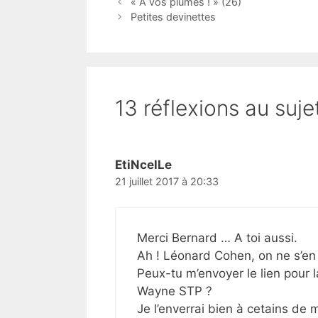
« A vos plumes ! » (26)
Petites devinettes
13 réflexions au suje
EtiNcelLe
21 juillet 2017 à 20:33
Merci Bernard … A toi aussi.
Ah ! Léonard Cohen, on ne s’en
Peux-tu m’envoyer le lien pour 
Wayne STP ?
Je l’enverrai bien à cetains de m