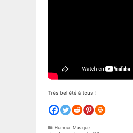
Très bel été à tous !
Catégories
Humour
,
Musique