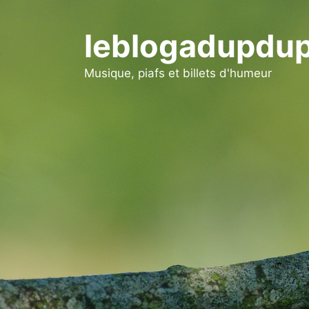
Aller
au
leblogadupdup
contenu
Musique, piafs et billets d'humeur