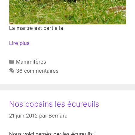
La martre est partie la
Lire plus
Catégories
Mammifères
36 commentaires
Nos copains les écureuils
21 juin 2012
par
Bernard
Nous voici cernés par les écureuils !