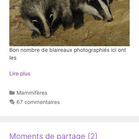
Bon nombre de blaireaux photographiés ici ont
les
Lire plus
Catégories
Mammifères
67 commentaires
Moments de partage (2)