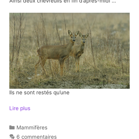
Ainsi deux chevreuils en fin d’après-midi …
Ils ne sont restés qu’une
Lire plus
Catégories
Mammifères
6 commentaires