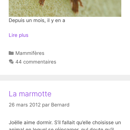
Depuis un mois, il y en a
Lire plus
Catégories
Mammifères
44 commentaires
La marmotte
26 mars 2012
par
Bernard
Joëlle aime dormir. S’il fallait qu’elle choisisse un
animal en lequel se réincarner, nul doute qu’il