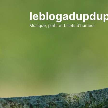
Aller
au
leblogadupdup
contenu
Musique, piafs et billets d'humeur