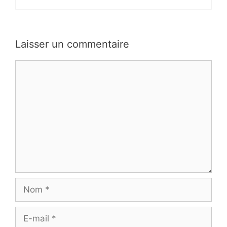
Laisser un commentaire
Commentaire
Nom
E-
mail