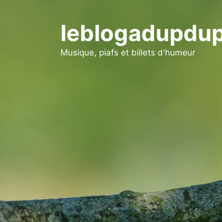
Aller
au
leblogadupdup
contenu
Musique, piafs et billets d'humeur