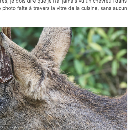
rès, je dois dire que je n’ai jamais vu un chevreuil dans
 photo faite à travers la vitre de la cuisine, sans aucun