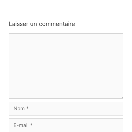
Laisser un commentaire
Commentaire
Nom
E-
mail