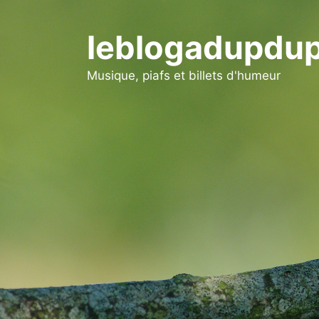
Aller
au
leblogadupdup
contenu
Musique, piafs et billets d'humeur