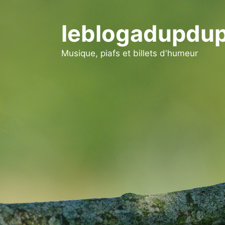
Aller
au
leblogadupdup
contenu
Musique, piafs et billets d'humeur