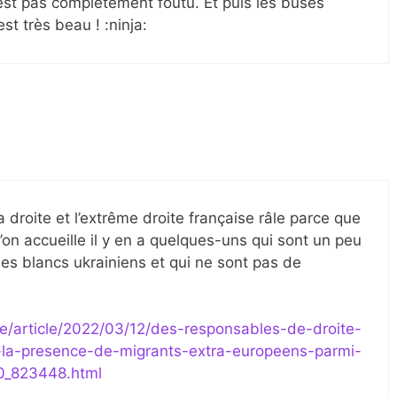
est pas complètement foutu. Et puis les buses
st très beau ! :ninja:
 droite et l’extrême droite française râle parce que
’on accueille il y en a quelques-uns qui sont un peu
s blancs ukrainiens et qui ne sont pas de
ue/article/2022/03/12/des-responsables-de-droite-
-la-presence-de-migrants-extra-europeens-parmi-
70_823448.html