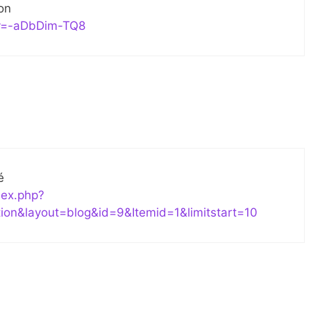
on
?v=-aDbDim-TQ8
é
dex.php?
ion&layout=blog&id=9&Itemid=1&limitstart=10