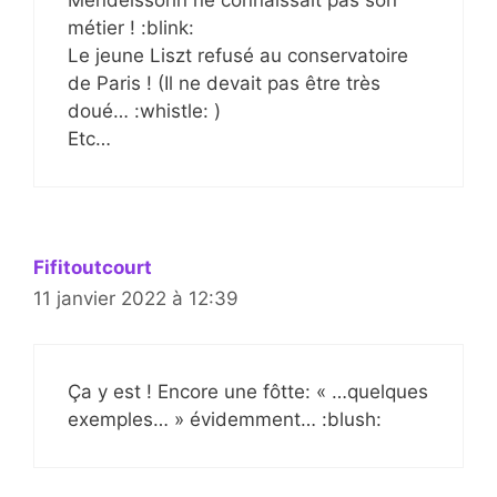
Mendelssohn ne connaissait pas son
métier ! :blink:
Le jeune Liszt refusé au conservatoire
de Paris ! (Il ne devait pas être très
doué… :whistle: )
Etc…
Fifitoutcourt
11 janvier 2022 à 12:39
Ça y est ! Encore une fôtte: « …quelques
exemples… » évidemment… :blush: