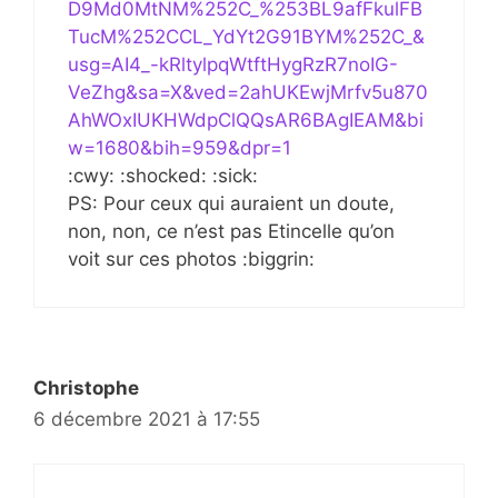
D9Md0MtNM%252C_%253BL9afFkulFB
TucM%252CCL_YdYt2G91BYM%252C_&
usg=AI4_-kRltylpqWtftHygRzR7noIG-
VeZhg&sa=X&ved=2ahUKEwjMrfv5u870
AhWOxIUKHWdpClQQsAR6BAgIEAM&bi
w=1680&bih=959&dpr=1
:cwy: :shocked: :sick:
PS: Pour ceux qui auraient un doute,
non, non, ce n’est pas Etincelle qu’on
voit sur ces photos :biggrin:
Christophe
6 décembre 2021 à 17:55