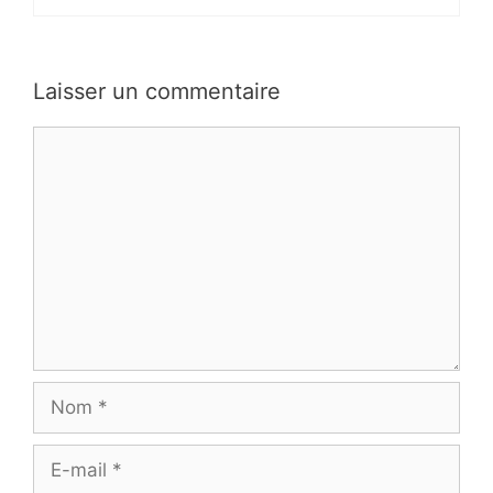
Laisser un commentaire
Commentaire
Nom
E-
mail