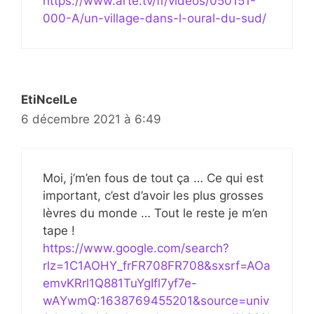
https://www.arte.tv/fr/videos/050151-
000-A/un-village-dans-l-oural-du-sud/
EtiNcelLe
6 décembre 2021 à 6:49
Moi, j’m’en fous de tout ça … Ce qui est
important, c’est d’avoir les plus grosses
lèvres du monde … Tout le reste je m’en
tape !
https://www.google.com/search?
rlz=1C1AOHY_frFR708FR708&sxsrf=AOa
emvKRrl1Q881TuYgIfl7yf7e-
wAYwmQ:1638769455201&source=univ