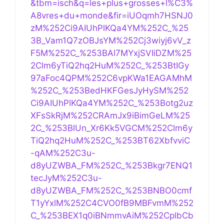
&tbm=isch&q=les+plus+grosses+l%C3%
A8vres+du+monde&fir=iUOqmh7HSNJ0
zM%252Ci9AIUhPlKQa4YM%252C_%25
3B_Vam1Q7zOBJsYM%252Cj3wiyj6vV_z
F5M%252C_%253BAl7MYxjSVIiDZM%25
2Clm6yTiQ2hq2HuM%252C_%253BtIGy
97aFoc4QPM%252C6vpKWa1EAGAMhM
%252C_%253BedHKFGesJyHySM%252
Ci9AIUhPlKQa4YM%252C_%253Botg2uz
XFsSkRjM%252CRAmJx9iBimGeLM%25
2C_%253BlUn_Xr6Kk5VGCM%252Clm6y
TiQ2hq2HuM%252C_%253BT62XbfvviC
-qAM%252C3u-
d8yUZWBA_FM%252C_%253Bkgr7ENQ1
tecJyM%252C3u-
d8yUZWBA_FM%252C_%253BNBO0cmf
T1yYxlM%252C4CVO0fB9MBFvmM%252
C_%253BEX1q0iBNmmvAiM%252CplbCb