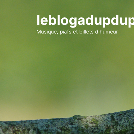
Aller
au
leblogadupdup
contenu
Musique, piafs et billets d'humeur