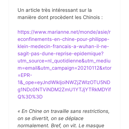
Un article très intéressant sur la
manière dont procèdent les Chinois :
https://www.marianne.net/monde/asie/r
econfinements-en-chine-pour-philippe-
klein-medecin-francais-a-wuhan-il-ne-
sagit-pas-dune-reprise-epidemique?
utm_source=nl_quotidienne&utm_mediu
m=email&utm_campaign=20210112&xtor
=EPR-
1&_ope=eyJndWlkIjoiNWZjZWIzOTU5ND
g1NDc0NTViNDM2ZmU1YTJjYTRkMDYif
Q%3D%3D
« En Chine on travaille sans restrictions,
on se divertit, on se déplace
normalement. Bref, on vit. Le masque