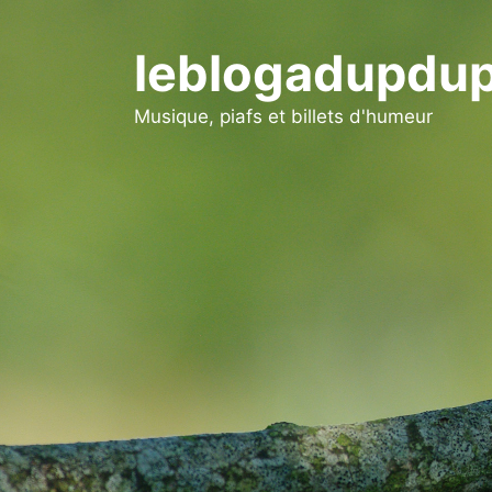
Aller
au
leblogadupdup
contenu
Musique, piafs et billets d'humeur