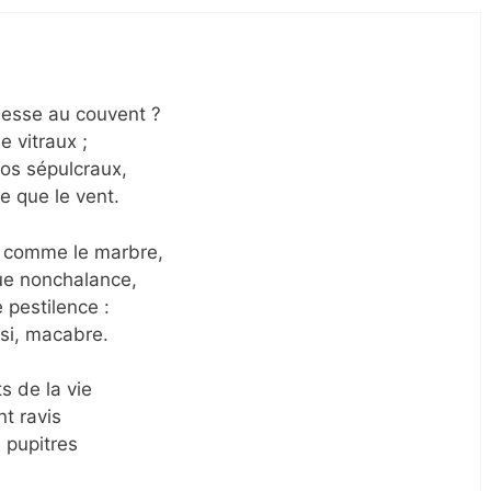
besse au couvent ?
e vitraux ;
os sépulcraux,
e que le vent.
t, comme le marbre,
ue nonchalance,
 pestilence :
nsi, macabre.
ts de la vie
nt ravis
s pupitres