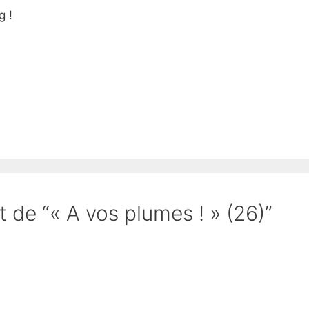
g !
t de “« A vos plumes ! » (26)”