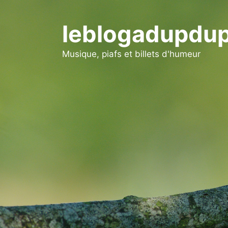
Aller
au
leblogadupdup
contenu
Musique, piafs et billets d'humeur