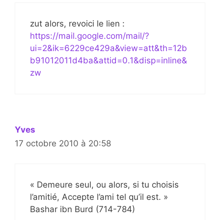
zut alors, revoici le lien :
https://mail.google.com/mail/?
ui=2&ik=6229ce429a&view=att&th=12b
b91012011d4ba&attid=0.1&disp=inline&
zw
Yves
17 octobre 2010 à 20:58
« Demeure seul, ou alors, si tu choisis
l’amitié, Accepte l’ami tel qu’il est. »
Bashar ibn Burd (714-784)