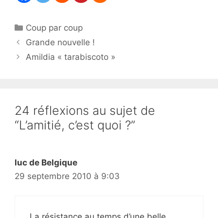
Catégories
Coup par coup
Grande nouvelle !
Amildia « tarabiscoto »
24 réflexions au sujet de
“L’amitié, c’est quoi ?”
luc de Belgique
29 septembre 2010 à 9:03
La résistance au temps d’une belle