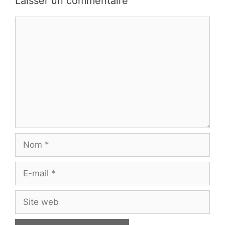
Laisser un commentaire
Commentaire
Nom
E-
mail
Site
web