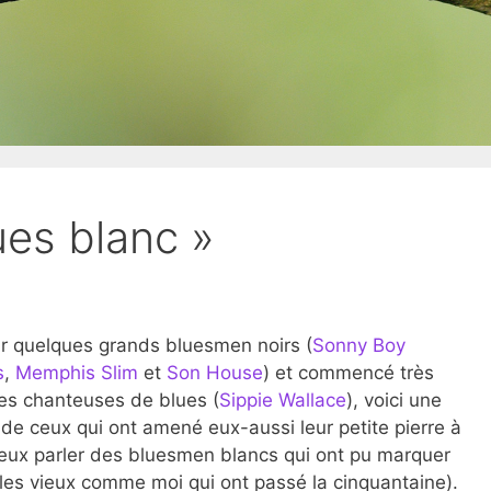
ues blanc »
r quelques grands bluesmen noirs (
Sonny Boy
s
,
Memphis Slim
et
Son House
) et commencé très
es chanteuses de blues (
Sippie Wallace
), voici une
 de ceux qui ont amené eux-aussi leur petite pierre à
e veux parler des bluesmen blancs qui ont pu marquer
 les vieux comme moi qui ont passé la cinquantaine).