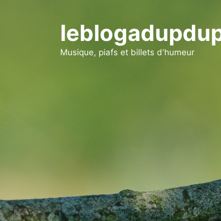
Aller
au
leblogadupdup
contenu
Musique, piafs et billets d'humeur