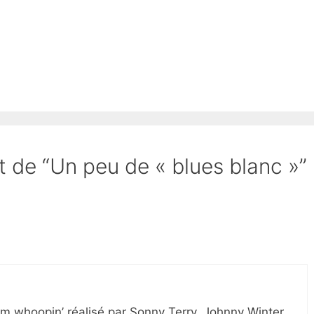
et de “Un peu de « blues blanc »”
bum whoopin’ réalisé par Sonny Terry, Johnny Winter