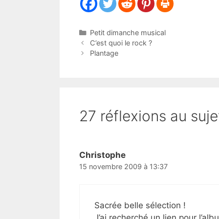
Catégories
Petit dimanche musical
C’est quoi le rock ?
Plantage
27 réflexions au suj
Christophe
15 novembre 2009 à 13:37
Sacrée belle sélection !
J’ai recherché un lien pour l’al