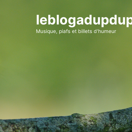
Aller
au
leblogadupdup
contenu
Musique, piafs et billets d'humeur