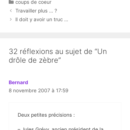
Catégories
coups de coeur
Travailler plus … ?
Il doit y avoir un truc …
32 réflexions au sujet de “Un
drôle de zèbre”
Bernard
8 novembre 2007 à 17:59
Deux petites précisions :
– Jules Grévy, ancien président de la