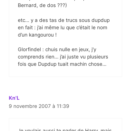
Bernard, de dos ???)
etc… y a des tas de trucs sous dupdup
en fait : j’ai même lu que c’était le nom
d’un kangourou !
Glorfindel : chuis nulle en jeux, j’y
comprends rien… j’ai juste vu plusieurs
fois que Dupdup tuait machin chose…
Kn'L
9 novembre 2007 à 11:39
Je voulais aussi te parler de Harry, mais