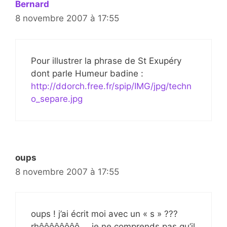
Bernard
8 novembre 2007 à 17:55
Pour illustrer la phrase de St Exupéry
dont parle Humeur badine :
http://ddorch.free.fr/spip/IMG/jpg/techn
o_separe.jpg
oups
8 novembre 2007 à 17:55
oups ! j’ai écrit moi avec un « s » ???
rhôôôôôôôô…. je ne comprends pas qu’il