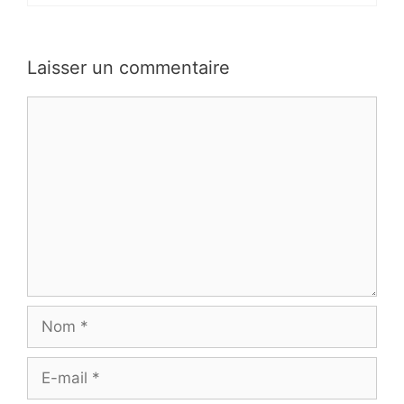
Laisser un commentaire
Commentaire
Nom
E-
mail