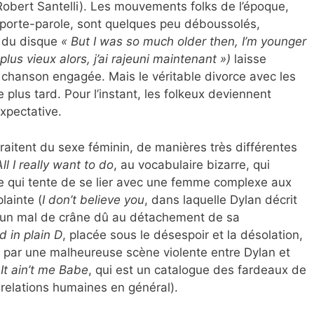
obert Santelli). Les mouvements folks de l’époque,
r porte-parole, sont quelques peu déboussolés,
s du disque
« But I was so much older then, I’m younger
plus vieux alors, j’ai rajeuni maintenant »)
laisse
 chanson engagée. Mais le véritable divorce avec les
plus tard. Pour l’instant, les folkeux deviennent
xpectative.
aitent du sexe féminin, de manières très différentes
All I really want to do
, au vocabulaire bizarre, qui
le qui tente de se lier avec une femme complexe aux
lainte (
I don’t believe you
, dans laquelle Dylan décrit
 d’un mal de crâne dû au détachement de sa
d in plain D
, placée sous le désespoir et la désolation,
 par une malheureuse scène violente entre Dylan et
e
It ain’t me Babe
, qui est un catalogue des fardeaux de
 relations humaines en général).