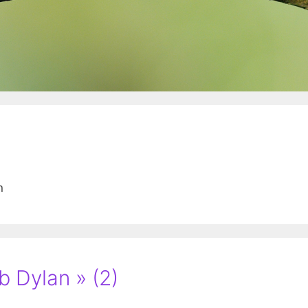
n
b Dylan » (2)