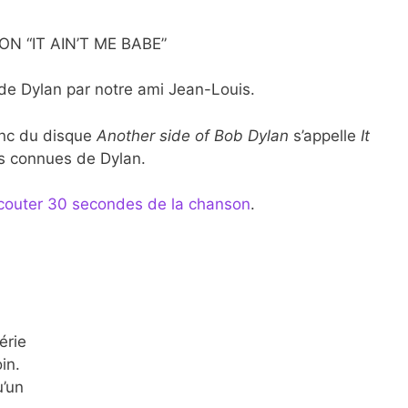
N “IT AIN’T ME BABE”
de Dylan par notre ami Jean-Louis.
onc du disque
Another side of Bob Dylan
s’appelle
It
lus connues de Dylan.
couter 30 secondes de la chanson
.
érie
in.
u’un