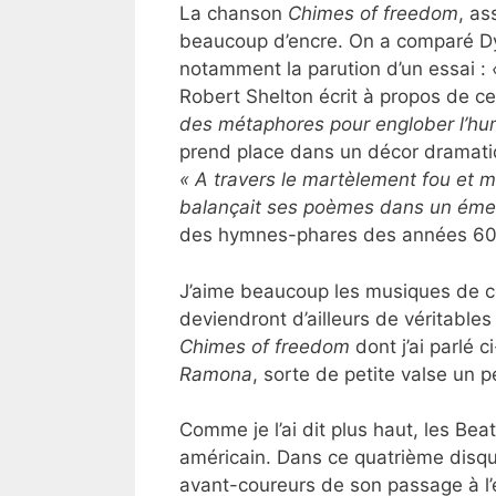
La chanson
Chimes of freedom
, as
beaucoup d’encre. On a comparé Dy
notamment la parution d’un essai :
Robert Shelton écrit à propos de c
des métaphores pour englober l’hu
prend place dans un décor dramat
« A travers le martèlement fou et my
balançait ses poèmes dans un émer
des hymnes-phares des années 60
J’aime beaucoup les musiques de ce
deviendront d’ailleurs de véritable
Chimes of freedom
dont j’ai parlé c
Ramona
, sorte de petite valse un 
Comme je l’ai dit plus haut, les Beat
américain. Dans ce quatrième disq
avant-coureurs de son passage à l’ele