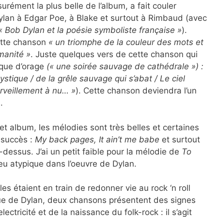
surément la plus belle de l’album, a fait couler
lan à Edgar Poe, à Blake et surtout à Rimbaud (avec
« Bob Dylan et la poésie symboliste française »
).
ette chanson
« un triomphe de la couleur des mots et
manité »
. Juste quelques vers de cette chanson qui
ique d’orage
(« une soirée sauvage de cathédrale ») :
stique / de la grêle sauvage qui s’abat / Le ciel
veillement à nu… »
). Cette chanson deviendra l’un
.
t album, les mélodies sont très belles et certaines
s succès :
My back pages, It ain’t me babe
et surtout
i-dessus. J’ai un petit faible pour la mélodie de
To
peu atypique dans l’oeuvre de Dylan.
les étaient en train de redonner vie au rock ‘n roll
ue de Dylan, deux chansons présentent des signes
ctricité et de la naissance du folk-rock : il s’agit