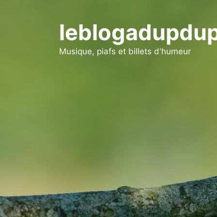
Aller
au
leblogadupdup
contenu
Musique, piafs et billets d'humeur