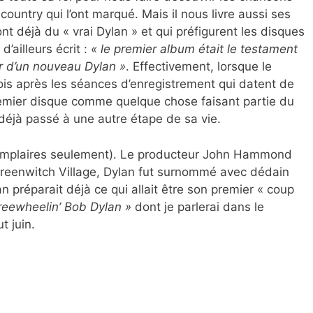
country qui l’ont marqué. Mais il nous livre aussi ses
t déjà du « vrai Dylan » et qui préfigurent les disques
d’ailleurs écrit :
« le premier album était le testament
ur d’un nouveau Dylan »
. Effectivement, lorsque le
ois après les séances d’enregistrement qui datent de
emier disque comme quelque chose faisant partie du
it déjà passé à une autre étape de sa vie.
xemplaires seulement). Le producteur John Hammond
 Greenwitch Village, Dylan fut surnommé avec dédain
an préparait déjà ce qui allait être son premier « coup
reewheelin’ Bob Dylan »
dont je parlerai dans le
t juin.