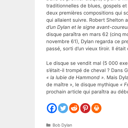
traditionnelles de blues, gospels et 
deux premières compositions qui son
qui allaient suivre. Robert Shelton a 
d’un Dylan et le signe avant-coure
disque paraîtra en mars 62 (cinq m
novembre 61), Dylan regarda ce pr
passé, sorti d’un vieux tiroir. Il éta
Le disque se vendit mal (5 000 e
s’était-il trompé de cheval ? Dans
« la lubie de Hammond »
. Mais Dyl
de maître », le disque mythique
« F
prochain article qui paraîtra au débu
Catégories
Bob Dylan