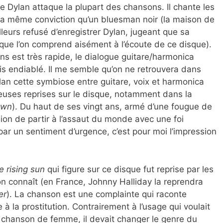
le Dylan attaque la plupart des chansons. Il chante les
la même conviction qu’un bluesman noir (la maison de
leurs refusé d’enregistrer Dylan, jugeant que sa
e que l’on comprend aisément à l’écoute de ce disque).
s est très rapide, le dialogue guitare/harmonica
is endiablé. Il me semble qu’on ne retrouvera dans
lan cette symbiose entre guitare, voix et harmonica
uses reprises sur le disque, notamment dans la
own
). Du haut de ses vingt ans, armé d’une fougue de
ion de partir à l’assaut du monde avec une foi
par un sentiment d’urgence, c’est pour moi l’impression
e rising sun
qui figure sur ce disque fut reprise par les
’on connaît (en France, Johnny Halliday la reprendra
er
). La chanson est une complainte qui raconte
 à la prostitution. Contrairement à l’usage qui voulait
 chanson de femme, il devait changer le genre du