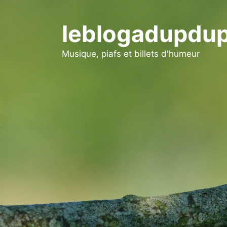
Aller
au
leblogadupdup
contenu
Musique, piafs et billets d'humeur