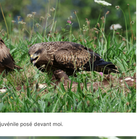
juvénile posé devant moi.