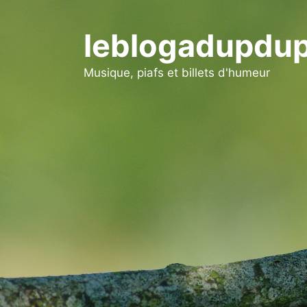
Aller
au
leblogadupdup
contenu
Musique, piafs et billets d'humeur