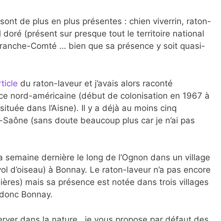
ont de plus en plus présentes : chien viverrin, raton-
 doré (présent sur presque tout le territoire national
 Franche-Comté … bien que sa présence y soit quasi-
ticle
du raton-laveur et j’avais alors raconté
èce nord-américaine (début de colonisation en 1967 à
 située dans l’Aisne). Il y a déjà au moins cinq
Saône (sans doute beaucoup plus car je n’ai pas
a semaine dernière le long de l’Ognon dans un village
ol d’oiseau) à Bonnay. Le raton-laveur n’a pas encore
ères) mais sa présence est notée dans trois villages
t donc Bonnay.
server dans la nature. je vous propose par défaut des