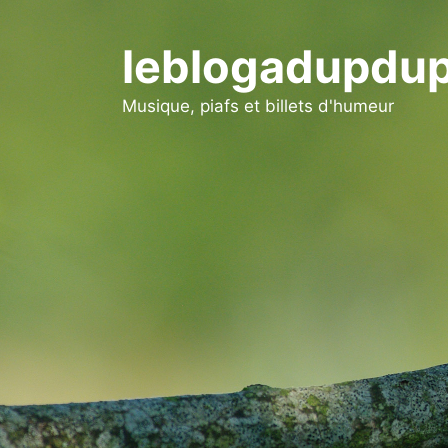
Aller
au
leblogadupdup
contenu
Musique, piafs et billets d'humeur